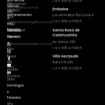
a
Comercial:
L a V: 8:15 a 17:00 h
00
Cobranzas
Viernes:
ventas@itc.com.ar
Embalse
0810-
Opción
8hs
Administración:
Los Aromillos 153 Local 4
444-
3
a
L a V: 8:15 a 17:00 h
administracion@itc.com.ar
4482
|
21hs
Soporte
Comercial
Santa Rosa de
Sábados:
Calamuchita
Opción
8hs
Técnico:
Av. Llanos 230
a
4
mesadeayuda@itc.com.ar
L a V: 8:15 a 17:00 h
13hs
|
y
Villa Ascasubi
Mesa
de
Ruta E79 S/N
de
15hs
L a V: 8:15 a 17:00 h
ayuda
a
técnica
20hs
Domingos
y
Feriados:
9hs