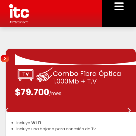
Combo Fibra Óptica
1.000Mb + T.V
$79.700
/mes
Incluye
WI FI
Incluye una bajada para conexión de Tv.