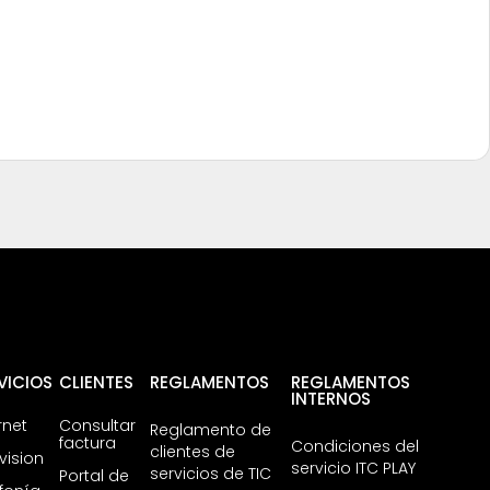
VICIOS
CLIENTES
REGLAMENTOS
REGLAMENTOS
INTERNOS
rnet
Consultar
Reglamento de
factura
Condiciones del
clientes de
vision
servicio ITC PLAY
servicios de TIC
Portal de