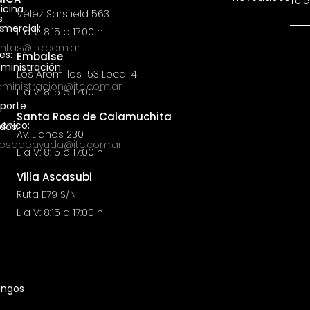
Tel
icina
Vélez Sarsfield 563
s
s
mercial:
L a V: 8:15 a 17:00 h
ntas@itc.com.ar
es:
Embalse
ministración:
Los Aromillos 153 Local 4
l
ministracion@itc.com.ar
L a V: 8:15 a 17:00 h
porte
Santa Rosa de Calamuchita
cnico:
dos:
Av. Llanos 230
esadeayuda@itc.com.ar
L a V: 8:15 a 17:00 h
Villa Ascasubi
Ruta E79 S/N
L a V: 8:15 a 17:00 h
ngos