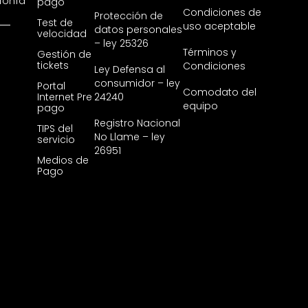
efonía
pago
Condiciones de
Protección de
Test de
uso aceptable
datos personales
velocidad
– ley 25326
Términos y
Gestión de
tickets
Condiciones
Ley Defensa al
consumidor – ley
Portal
Comodato del
Internet Pre
24240
equipo
pago
Registro Nacional
TIPS del
No Llame – ley
servicio
26951
Medios de
Pago